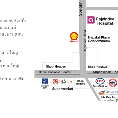
และการช้อปปิ้ง
ามบินที่
พฯและพรมแดน
ติหาดใหญ่
่
สารหาดใหญ่
ไทย-มาเลเซีย