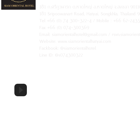
181 ถ.ศรีภูวนารถ ต.หาดใหญ่ อ.หาดใหญ่ จ.สงขลา 9011
181 Sripoowanart Road, Hatyai, Songkhla, Thailand 
Tel +66 (0) 74 300-322-4 / Mobile : +66 62-243
Fax +66 (0) 074-300369
Email:
siamorientalhotel@gmail.com
/
rsvn.siamorien
Website: www.siamorientalhatyai.com
Fackbook:
@siamorientalhotel
Line ID: @s074300322