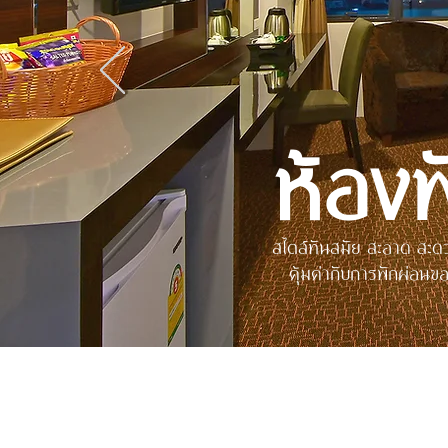
ห้องพ
สไตล์ทันสมัย สะอาด สะ
คุ้มค่ากับการพักผ่อนข